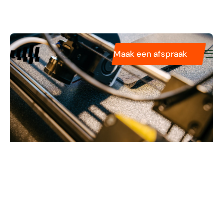
Diensten
Pasvormservice
Podologie
Maak een afspraak
Tarieven
Technologieën
Over ons
Verhalen van
vakmanschap
.