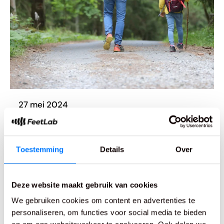
27 mei 2024
Hoeveel km loop je per uur? Dit is
de gemiddelde wandelsnelheid
Toestemming
Details
Over
De gemiddelde wandelsnelheid van een
volwassene is 4-6 km per uur.
Deze website maakt gebruik van cookies
Lees meer
We gebruiken cookies om content en advertenties te
personaliseren, om functies voor social media te bieden
Wandelschoenen