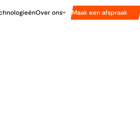
Maak een afspraak
chnologieën
Over ons