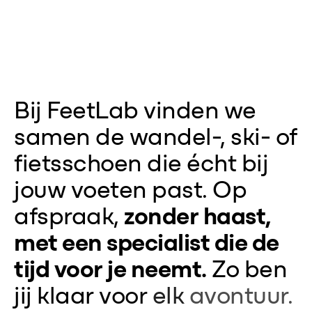
PAST.
Bij
FeetLab
vinden
we
samen
de
wandel-,
ski-
of
fietsschoen
die
écht
bij
jouw
voeten
past.
Op
afspraak,
zonder
haast,
met
een
specialist
die
de
tijd
voor
je
neemt.
Zo
ben
jij
klaar
voor
elk
avontuur.