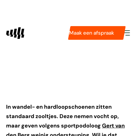
Diensten
Pasvormservice
Podologie
Sidas 3 Feet zolen: dit
Maak een afspraak
Tarieven
Technologieën
zijn de voordelen
Over ons
volgens een
sportpodoloog
In wandel- en hardloopschoenen zitten
standaard zooltjes. Deze nemen vocht op,
maar geven volgens sportpodoloog
Gert van
den Berg
weinig ondersteuning. Wil je dat