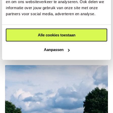
en om ons websiteverkeer te analyseren. Ook delen we
(handig!)
informatie over jouw gebruik van onze site met onze
In deze checklist voor een meerdaagse
partners voor social media, adverteren en analyse.
wandeltocht vind je alles wat je nodig hebt.
Opslaan, afvinken en gaan!
Alle cookies toestaan
Lees meer
Aanpassen
Wandelschoenen