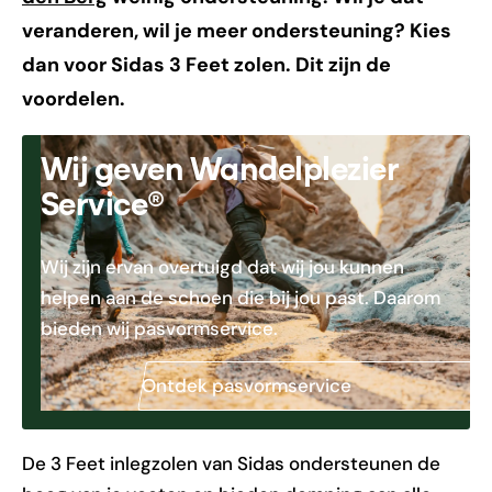
veranderen, wil je meer ondersteuning? Kies
dan voor Sidas 3 Feet zolen. Dit zijn de
voordelen.
Wij geven Wandelplezier
Service®
Wij zijn ervan overtuigd dat wij jou kunnen
helpen aan de schoen die bij jou past. Daarom
bieden wij pasvormservice.
Ontdek pasvormservice
De 3 Feet inlegzolen van Sidas ondersteunen de