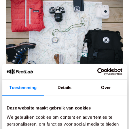
Toestemming
Details
Over
Deze website maakt gebruik van cookies
13 februari 2025
Complete checklist voor een
We gebruiken cookies om content en advertenties te
meerdaagse wandeltocht
personaliseren, om functies voor social media te bieden