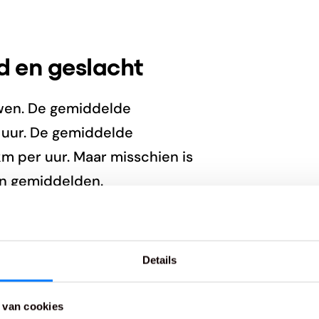
 en geslacht
uwen. De gemiddelde
 uur. De gemiddelde
m per uur. Maar misschien is
ijn gemiddelden.
en leeftijd
Details
wandelsnelheid van ouderen
ordt, hoe langzamer je je
 van cookies