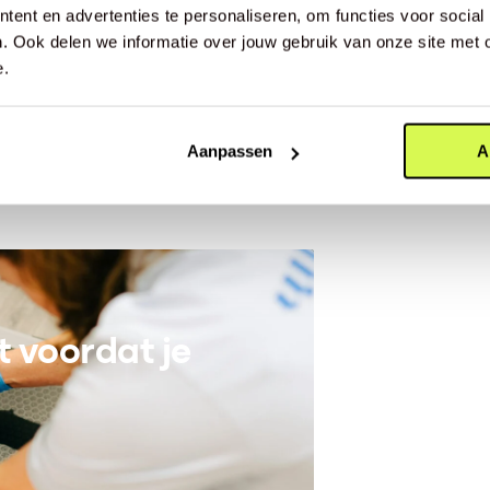
belang. Ook, of juist, als je op
ent en advertenties te personaliseren, om functies voor social
. Ook delen we informatie over jouw gebruik van onze site met 
e.
gen tussen je gemiddelde
e
 65
). Of dat zo is, laten we in
Aanpassen
A
enadrukt in ieder geval het
 voordat je