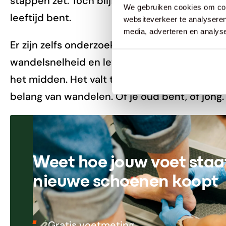
stappen zet. Toch blijft wandelen van cruciaal 
We gebruiken cookies om cont
leeftijd bent.
websiteverkeer te analyseren
media, adverteren en analys
Er zijn zelfs onderzoeken die verbanden leg
wandelsnelheid en levensverwachting (na je
het midden. Het valt te betwisten. Maar het b
belang van wandelen. Of je oud bent, of jong.
Weet hoe jouw voet staat
nieuwe schoenen koopt
Gratis voetmeting