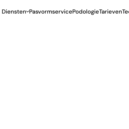
Diensten
Pasvormservice
Podologie
Tarieven
Te