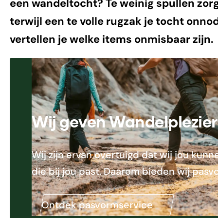
een wandeltocht? Te weinig spullen zorg
terwijl een te volle rugzak je tocht onn
vertellen je welke items onmisbaar zijn.
Wij geven Wandelplezier
Wij zijn ervan overtuigd dat wij jou ku
die bij jou past. Daarom bieden wij pasv
Ontdek pasvormservice