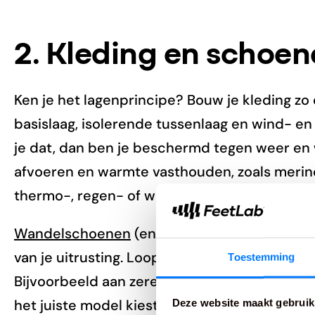
2. Kleding en schoe
Ken je het lagenprincipe? Bouw je kleding z
basislaag, isolerende tussenlaag en wind- en
je dat, dan ben je beschermd tegen weer en w
afvoeren en warmte vasthouden, zoals meri
thermo-, regen- of winterkleding mee.
Wandelschoenen
(en -sokken) zijn een van 
van je uitrusting. Loop je op het verkeerde pa
Toestemming
Bijvoorbeeld aan zere voeten, beknelde tene
het juiste model kiest. Je kunt je daarvoor h
Deze website maakt gebruik