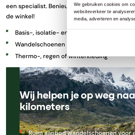
We gebruiken cookies om cont
een specialist. Benieuwd welke schoen bij jo
websiteverkeer te analyseren
de winkel!
media, adverteren en analys
Basis-, isolatie- en buitenlaag
Wandelschoenen die bij je passen
Thermo-, regen of winterkleding
Wij helpen je op weg na
kilometers
Ruim aanbod wandelschoenen voor e