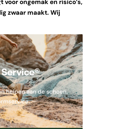
t voor ongemak en risico’s,
odig zwaar maakt. Wij
 Service®
nnen helpen aan de schoen
ormservice.