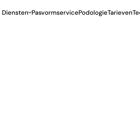
Diensten
Pasvormservice
Podologie
Tarieven
Te