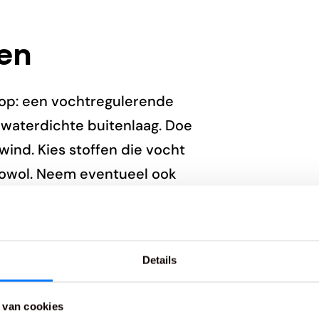
nen
o op: een vochtregulerende
 waterdichte buitenlaag. Doe
ind. Kies stoffen die vocht
nowol. Neem eventueel ook
de belangrijkste onderdelen
ar, dan ga je dat merken.
Details
n of
open blaren
. Zorg dat je
et beste laten adviseren door
 van cookies