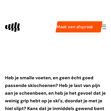
Diensten
Pasvormservice
Podologie
Skischoenen voor
Maak een afspraak
Tarieven
Technologieën
smalle voeten met de
Over ons
perfecte fit!
Heb je smalle voeten, en geen écht goed
passende skischoenen? Heb je last van pijn
aan je scheenbeen, en heb je het gevoel dat je
weinig grip hebt op je ski’s, doordat je met je
hiel slipt? Kans dat je inmiddels gewend bent