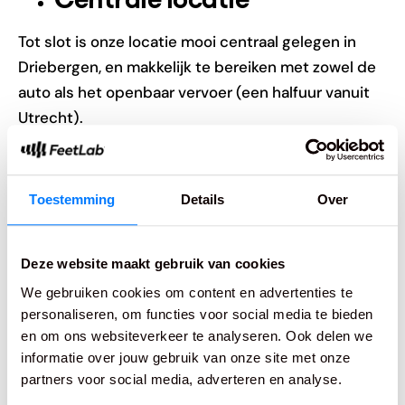
Tot slot is onze locatie mooi centraal gelegen in
Driebergen, en makkelijk te bereiken met zowel de
auto als het openbaar vervoer (een halfuur vanuit
Utrecht).
Fitgarantie: gratis
terugkomen!
Toestemming
Details
Over
Dankzij onze specialistische kennis is de skischoen
Deze website maakt gebruik van cookies
op maat in 98% van de gevallen meteen goed. Maar
het kan natuurlijk voorkomen dat je na het skiën
We gebruiken cookies om content en advertenties te
personaliseren, om functies voor social media te bieden
met je op maat gemaakte schoenen toch nog een
en om ons websiteverkeer te analyseren. Ook delen we
paar kleinigheden merkt. Heb je een skischoen
informatie over jouw gebruik van onze site met onze
laten maken bij ons, dan mag je altijd terugkomen.
partners voor social media, adverteren en analyse.