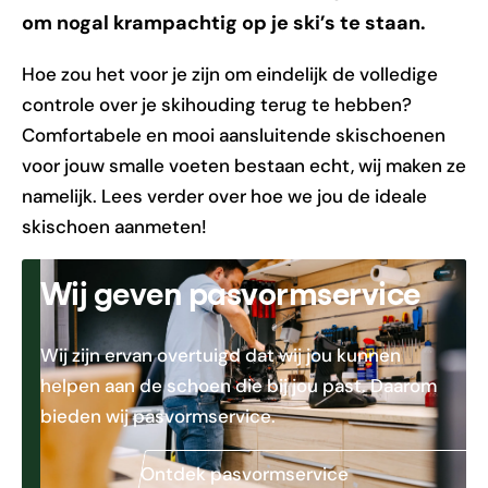
om nogal krampachtig op je ski’s te staan.
Hoe zou het voor je zijn om eindelijk de volledige
controle over je skihouding terug te hebben?
Comfortabele en mooi aansluitende skischoenen
voor jouw smalle voeten bestaan echt, wij maken ze
namelijk. Lees verder over hoe we jou de ideale
skischoen aanmeten!
Wij geven pasvormservice
Wij zijn ervan overtuigd dat wij jou kunnen
helpen aan de schoen die bij jou past. Daarom
bieden wij pasvormservice.
Ontdek pasvormservice