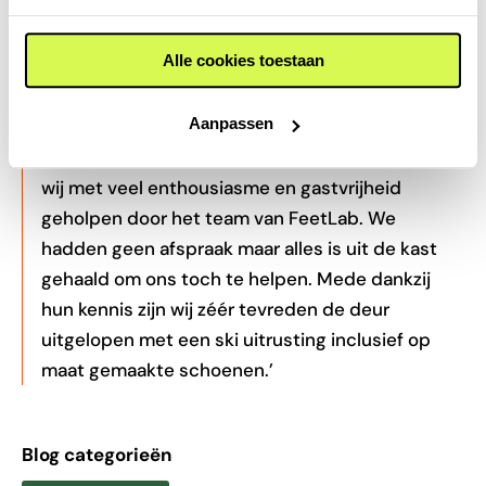
Wat zeggen klanten over
FeetLab?
Alle cookies toestaan
Een klant zei over
maatwerk skischoenen
bij ons:
Aanpassen
‘Ondanks dat het vandaag kneiterdruk was zijn
wij met veel enthousiasme en gastvrijheid
geholpen door het team van FeetLab. We
hadden geen afspraak maar alles is uit de kast
gehaald om ons toch te helpen. Mede dankzij
hun kennis zijn wij zéér tevreden de deur
uitgelopen met een ski uitrusting inclusief op
maat gemaakte schoenen.’
Blog categorieën