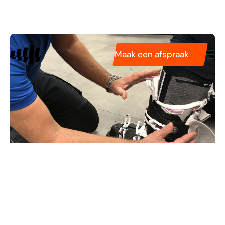
Diensten
Pasvormservice
Podologie
Maak een afspraak
Tarieven
Technologieën
Over ons
Skischoenen en pijn
aan de kuit: 5
oorzaken