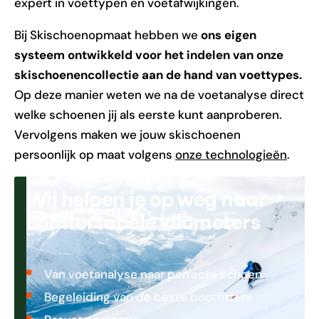
expert in voettypen en voetafwijkingen.
Bij Skischoenopmaat hebben we
ons eigen
systeem ontwikkeld voor het indelen van onze
skischoenencollectie aan de hand van voettypes.
Op deze manier weten we na de voetanalyse direct
welke schoenen jij als eerste kunt aanproberen.
Vervolgens maken we jouw skischoenen
persoonlijk op maat volgens
onze technologieën
.
Wij helpen je op weg naar
comfortabele kilometers
Van voetanalyse naar perfecte schoen
Begeleiding van de beste bootfitters