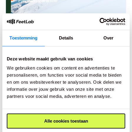
Pasvormgarantie
Bekijk tarieven
Maak een afspraak
Toestemming
Details
Over
Deze website maakt gebruik van cookies
Een skischoen op maat:
We gebruiken cookies om content en advertenties te
zonder pijn de piste af
personaliseren, om functies voor social media te bieden
en om ons websiteverkeer te analyseren. Ook delen we
Wij geloven dat iedereen zonder pijn en frustraties
informatie over jouw gebruik van onze site met onze
moet kunnen skiën. Ons doel is dan ook om jou
partners voor social media, adverteren en analyse.
optimaal van jouw ski-ervaring te laten genieten.
Daarom maken wij met liefde
skischoenen op maat
,
die jouw voeten op de juiste manier ondersteunen.
Alle cookies toestaan
Je zult zien dat je skiprestaties en skiplezier