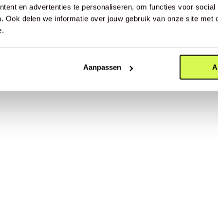
ent en advertenties te personaliseren, om functies voor social
eun geeft, beweegt je knie
. Ook delen we informatie over jouw gebruik van onze site met 
e.
heup op zijn plek. Dit
Aanpassen
A