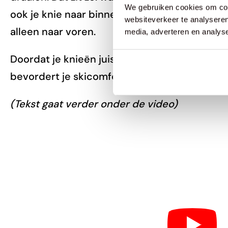
We gebruiken cookies om cont
ook je knie naar binnen. Met een zool, die st
websiteverkeer te analyseren
alleen naar voren.
media, adverteren en analys
Doordat je knieën juist bewegen, blijft ook je 
bevordert je skicomfort.
(Tekst gaat verder onder de video)