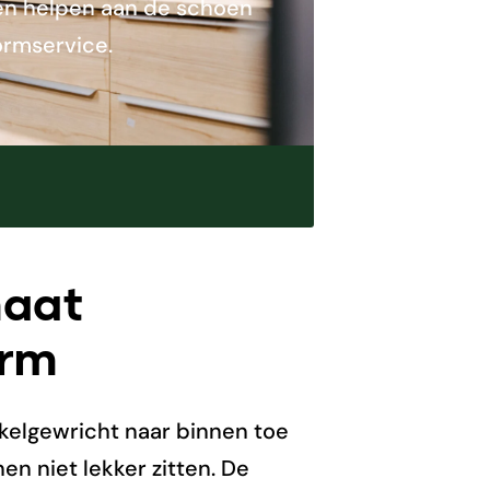
nnen helpen aan de schoen
ormservice.
maat
orm
kelgewricht naar binnen toe
en niet lekker zitten. De