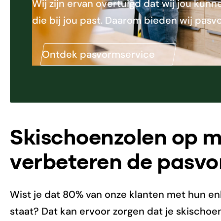
Wij zijn ervan overtuigd dat wij jou ku
die bij jou past. Daarom bieden wij pasv
Ontdek pasvormservice
Skischoenzolen op 
verbeteren de pasv
Wist je dat 80% van onze klanten met hun en
staat? Dat kan ervoor zorgen dat je skischoen