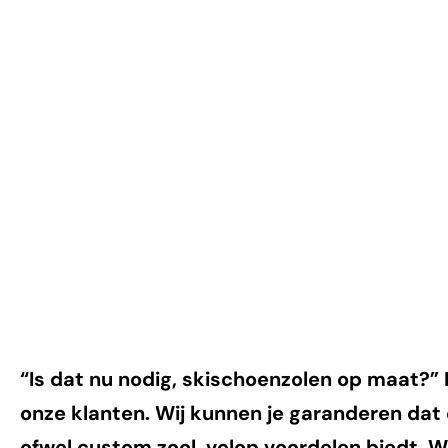
voordelen: dit zijn
ze
“Is dat nu nodig, skischoenzolen op maat?” D
onze klanten. Wij kunnen je garanderen dat
ofwel custom zool, volop voordelen biedt. We