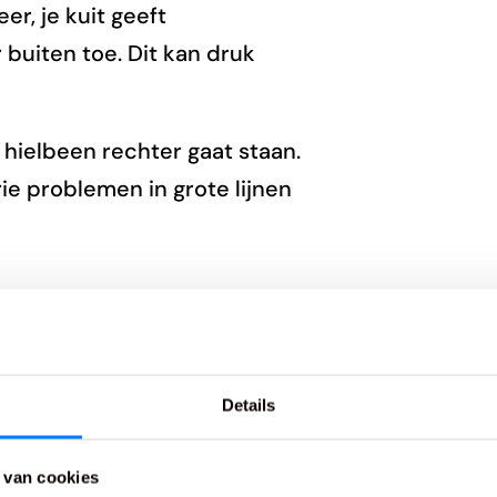
er, je kuit geeft
buiten toe. Dit kan druk
hielbeen rechter gaat staan.
ie problemen in grote lijnen
maat bieden
Details
 maat dat je knieën verkeerd
 van cookies
ht naar binnen draait, draait