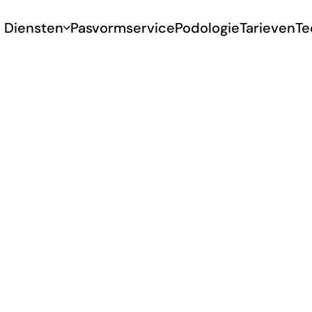
Diensten
Pasvormservice
Podologie
Tarieven
Te