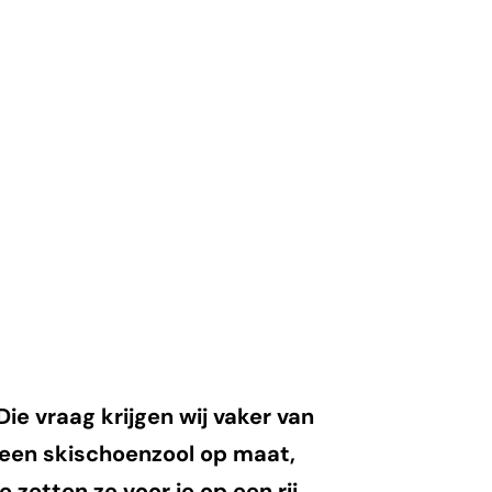
ie vraag krijgen wij vaker van
 een skischoenzool op maat,
 zetten ze voor je op een rij,