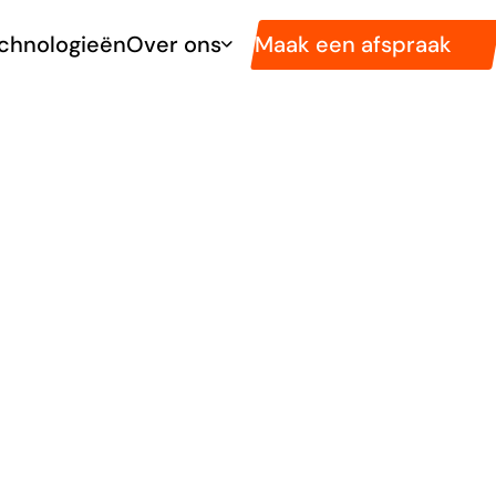
Maak een afspraak
chnologieën
Over ons