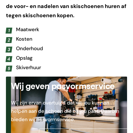
de voor- en nadelen van skischoenen huren af
tegen skischoenen kopen.
Maatwerk
Kosten
Onderhoud
Opslag
Skiverhuur
Wij geven pasvormservice
Wij zijn ervan overtuigd dat wij jou kunnen
helpen aan de schoen die bij jou past. Daarom
bieden wij pasvormservice.