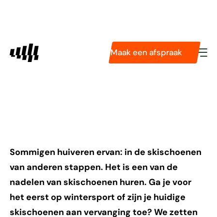
Diensten
Pasvormservice
Podologie
Skischoenen huren of
Maak een afspraak
Tarieven
Technologieën
kopen: 5x dit zijn de
Over ons
voor- en nadelen
Sommigen huiveren ervan: in de skischoenen
van anderen stappen. Het is een van de
nadelen van skischoenen huren. Ga je voor
het eerst op wintersport of zijn je huidige
skischoenen aan vervanging toe? We zetten