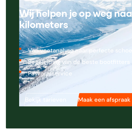
Wij helpen je op weg na
kilometers
Van voetanalyse naar perfecte scho
Begeleiding van de beste bootfitters
Pasvormservice
Bekijk tarieven
Maak een afspraak