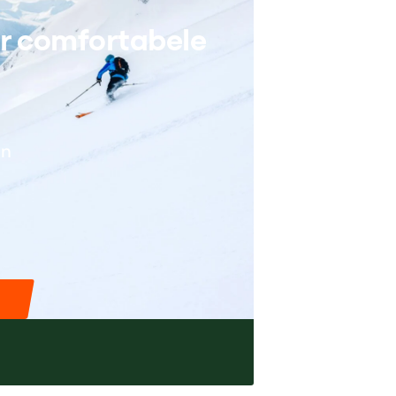
ar comfortabele
en