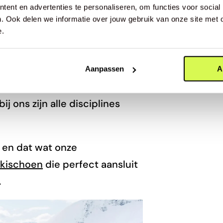
ent en advertenties te personaliseren, om functies voor social
. Ook delen we informatie over jouw gebruik van onze site met 
erhoud op
e.
e winkel!
Aanpassen
A
 skischoenen en zijn sterk in
j ons zijn alle disciplines
it en dat wat onze
skischoen
die perfect aansluit
.