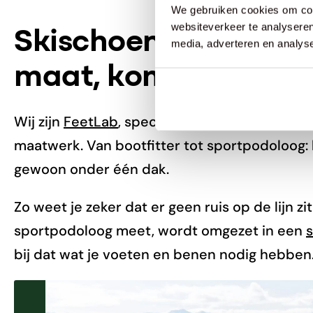
We gebruiken cookies om cont
websiteverkeer te analyseren
Skischoenen en ond
media, adverteren en analys
maat, kom langs in d
Wij zijn
FeetLab
, specialist op het gebied van
maatwerk. Van bootfitter tot sportpodoloog: bi
gewoon onder één dak.
Zo weet je zeker dat er geen ruis op de lijn z
sportpodoloog meet, wordt omgezet in een
bij dat wat je voeten en benen nodig hebben