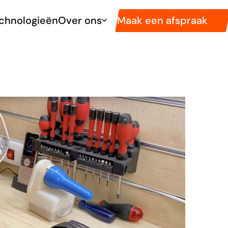
Maak een afspraak
chnologieën
Over ons