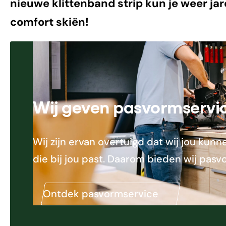
nieuwe klittenband strip kun je weer ja
comfort skiën!
Wij geven pasvormservi
Wij zijn ervan overtuigd dat wij jou ku
die bij jou past. Daarom bieden wij pasv
Ontdek pasvormservice