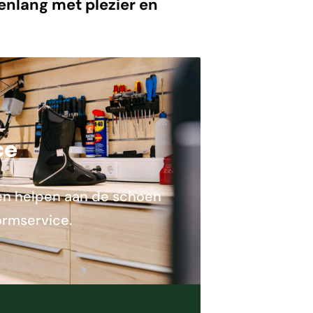
renlang met plezier en
ce
nnen helpen aan de schoen
ormservice.