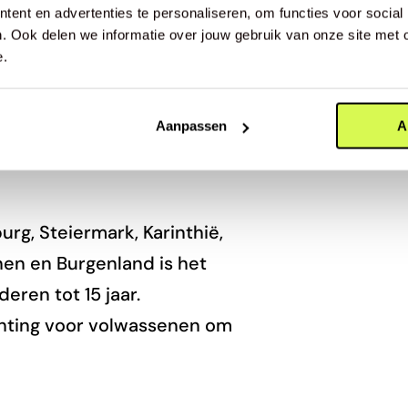
plicht met
ent en advertenties te personaliseren, om functies voor social
. Ook delen we informatie over jouw gebruik van onze site met 
e.
cht. Elk jaar laait de discussie
Aanpassen
A
 bekendste skilanden:
burg, Steiermark, Karinthië,
en en Burgenland is het
eren tot 15 jaar.
ichting voor volwassenen om