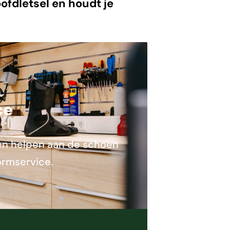
ofdletsel en houdt je
ce
nnen helpen aan de schoen
ormservice.