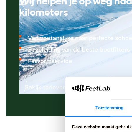
Wij helpen je op weg na
kilometers
Van voetanalyse naar perfecte scho
Begeleiding van de beste bootfitters
Pasvormservice
Bekijk tarieven
Maak een afspraak
Toestemming
Deze website maakt gebruik