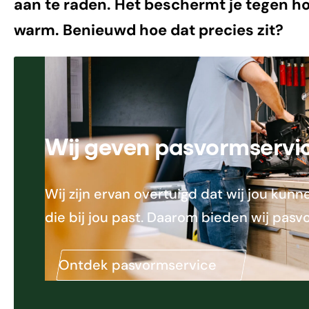
aan te raden. Het beschermt je tegen ho
warm. Benieuwd hoe dat precies zit?
Wij geven pasvormservi
Wij zijn ervan overtuigd dat wij jou ku
die bij jou past. Daarom bieden wij pasv
Ontdek pasvormservice