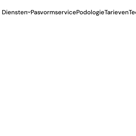
Diensten
Pasvormservice
Podologie
Tarieven
Te