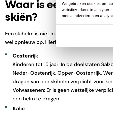
Waar is een helm ver
We gebruiken cookies om cont
websiteverkeer te analyseren
skiën?
media, adverteren en analys
Een skihelm is niet in elk land (of regio) verpli
wel opnieuw op. Hierbij een overzicht van de
Oostenrijk
Kinderen tot 15 jaar: In de deelstaten Salz
Neder-Oostenrijk, Opper-Oostenrijk, Wen
dragen van een skihelm verplicht voor kind
Volwassenen: Er is geen wettelijke verpl
een helm te dragen.
Italië