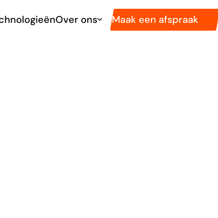
Maak een afspraak
chnologieën
Over ons