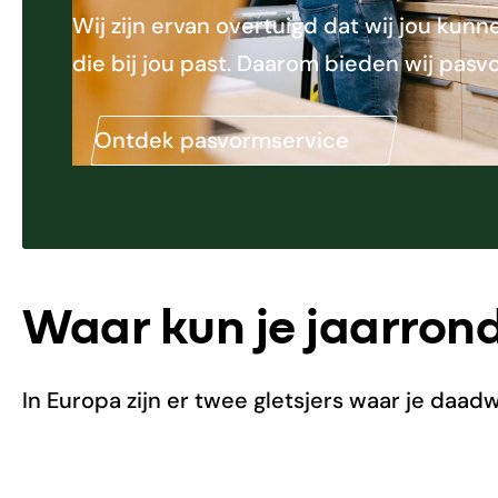
Wij zijn ervan overtuigd dat wij jou ku
die bij jou past. Daarom bieden wij pasv
Ontdek pasvormservice
Waar kun je jaarrond
In Europa zijn er twee gletsjers waar je daadw