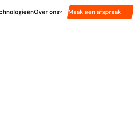
Maak een afspraak
chnologieën
Over ons