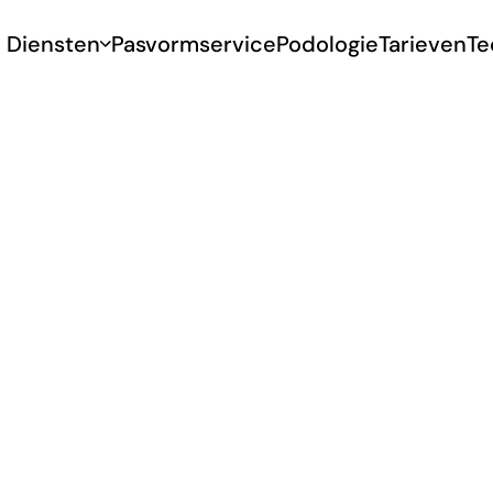
Diensten
Pasvormservice
Podologie
Tarieven
Te