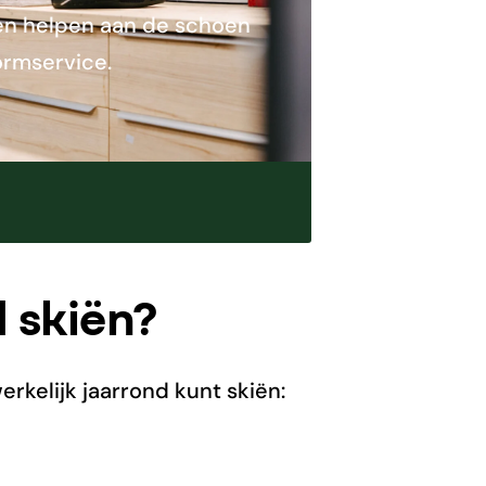
nnen helpen aan de schoen
ormservice.
 skiën?
erkelijk jaarrond kunt skiën: