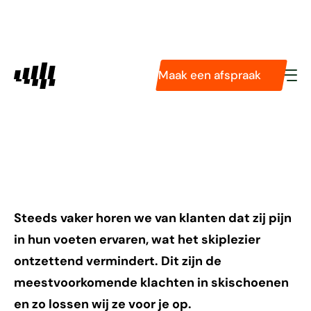
Diensten
Pasvormservice
Podologie
8 meest voorkomende
Maak een afspraak
Tarieven
Technologieën
pijnklachten tijdens
Over ons
het skiën
Steeds vaker horen we van klanten dat zij pijn
in hun voeten ervaren, wat het skiplezier
ontzettend vermindert. Dit zijn de
meestvoorkomende klachten in skischoenen
en zo lossen wij ze voor je op.