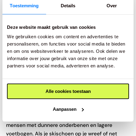
Toestemming
Details
Over
vaak tegenkomen zijn knobbels en bobbels op
bijvoorbeeld de hiel of de voorvoet. Dit noemen we
in vaktermen een ‘exestose’ of een ‘halux’. Deze
Deze website maakt gebruik van cookies
knobbels kunnen enorm drukken wanneer er te
We gebruiken cookies om content en advertenties te
weinig ruimte zit.
personaliseren, om functies voor social media te bieden
en om ons websiteverkeer te analyseren. Ook delen we
Een bredere schoen biedt hiervoor geen uitkomst.
informatie over jouw gebruik van onze site met onze
In plaats daarvan meten we een skischoen op maat
partners voor social media, adverteren en analyse.
aan en maken we vervolgens bij de knobbels extra
ruimte in de binnenschoen of buitenschaal.
Alle cookies toestaan
Scheenbeenproblemen
Aanpassen
Scheenbeenproblemen komen veel voor bij
mensen met dunnere onderbenen en lagere
voetbogen. Als je skischoen op je wreef of net